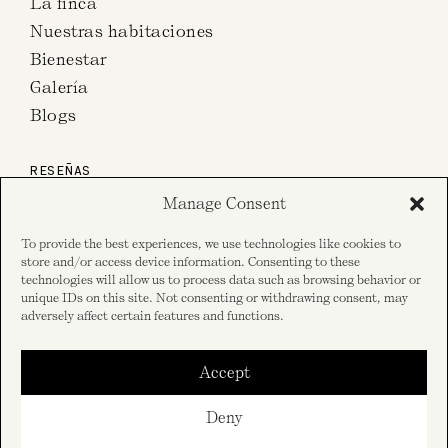
La finca
Nuestras habitaciones
Bienestar
Galería
Blogs
RESEÑAS
Manage Consent
en TripAdvisor
To provide the best experiences, we use technologies like cookies to
store and/or access device information. Consenting to these
technologies will allow us to process data such as browsing behavior or
unique IDs on this site. Not consenting or withdrawing consent, may
en las opiniones de Google
adversely affect certain features and functions.
Accept
SOCIAL
Deny